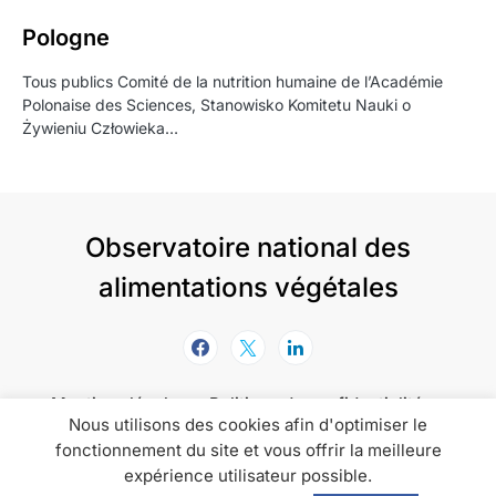
Pologne
Tous publics Comité de la nutrition humaine de l’Académie
Polonaise des Sciences, Stanowisko Komitetu Nauki o
Żywieniu Człowieka…
Observatoire national des
alimentations végétales
Mentions légales
Politique de confidentialité
Nous utilisons des cookies afin d'optimiser le
Politique de cookies
fonctionnement du site et vous offrir la meilleure
expérience utilisateur possible.
L'Onav informe, accompagne et promeut les