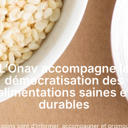
L’Onav accompagne l
démocratisation des
alimentations saines e
durables
sions sont d’informer, accompagner et promou