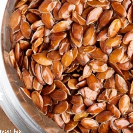
a
t
voir les