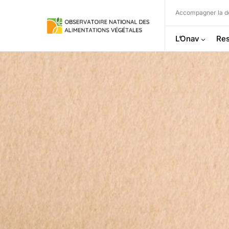
Accompagner la dé
L’Onav
Res