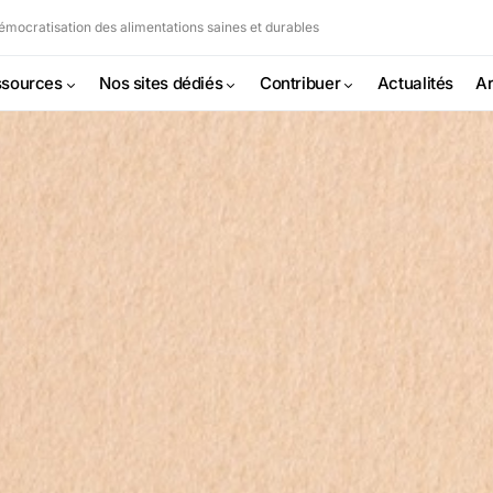
mocratisation des alimentations saines et durables
sources
Nos sites dédiés
Contribuer
Actualités
Ar