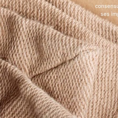
consensus
ses im