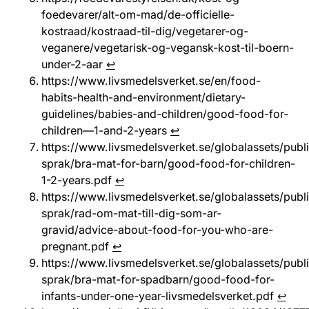
foedevarer/alt-om-mad/de-officielle-
kostraad/kostraad-til-dig/vegetarer-og-
veganere/vegetarisk-og-vegansk-kost-til-boern-
under-2-aar
↩︎
https://www.livsmedelsverket.se/en/food-
habits-health-and-environment/dietary-
guidelines/babies-and-children/good-food-for-
children—1-and-2-years
↩︎
https://www.livsmedelsverket.se/globalassets/publ
sprak/bra-mat-for-barn/good-food-for-children-
1-2-years.pdf
↩︎
https://www.livsmedelsverket.se/globalassets/publ
sprak/rad-om-mat-till-dig-som-ar-
gravid/advice-about-food-for-you-who-are-
pregnant.pdf
↩︎
https://www.livsmedelsverket.se/globalassets/publ
sprak/bra-mat-for-spadbarn/good-food-for-
infants-under-one-year-livsmedelsverket.pdf
↩︎