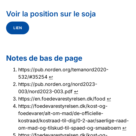
Voir la position sur le soja
LIEN
Notes de bas de page
https://pub.norden.org/temanord2020-
532/#35254
↩︎
https://pub.norden.org/nord2023-
003/nord2023-003.pdf
↩︎
https://en.foedevarestyrelsen.dk/food
↩︎
https://foedevarestyrelsen.dk/kost-og-
foedevarer/alt-om-mad/de-officielle-
kostraad/kostraad-til-dig/0-2-aar/saerlige-raad-
om-mad-og-tilskud-til-spaed-og-smaaboern
↩︎
https://foedevarestyrelsen.dk/kost-og-