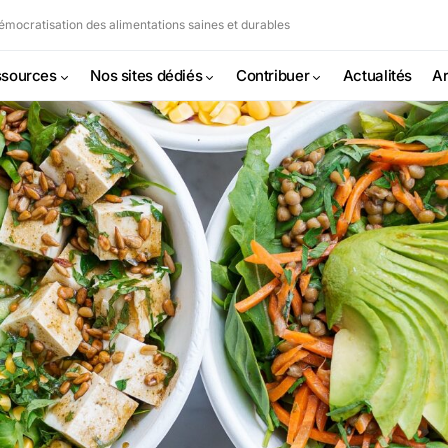
mocratisation des alimentations saines et durables
sources
Nos sites dédiés
Contribuer
Actualités
Ar