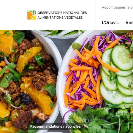
Accompagner la dé
L’Onav
Res
Recommandations nationales