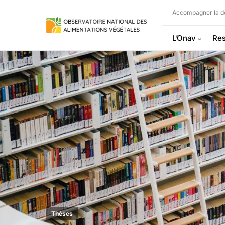
Accompagner la dé
L’Onav
Res
Thèses