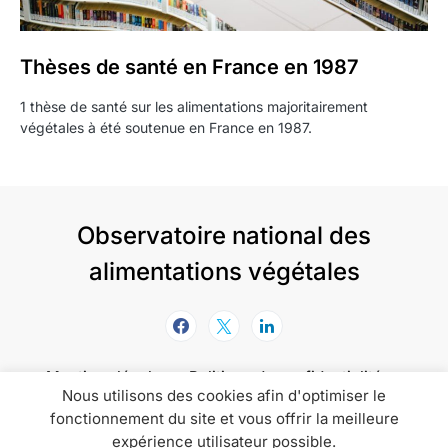
Thèses de santé en France en 1987
1 thèse de santé sur les alimentations majoritairement
végétales à été soutenue en France en 1987.
Observatoire national des
alimentations végétales
Mentions légales
Politique de confidentialité
Nous utilisons des cookies afin d'optimiser le
Politique de cookies
fonctionnement du site et vous offrir la meilleure
expérience utilisateur possible.
L'Onav informe, accompagne et promeut les