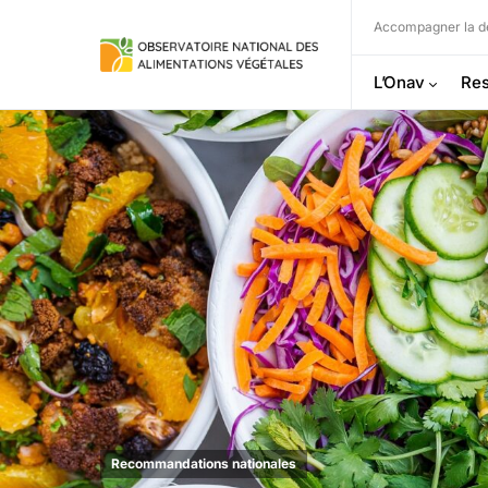
Accompagner la dé
L’Onav
Res
Recommandations nationales