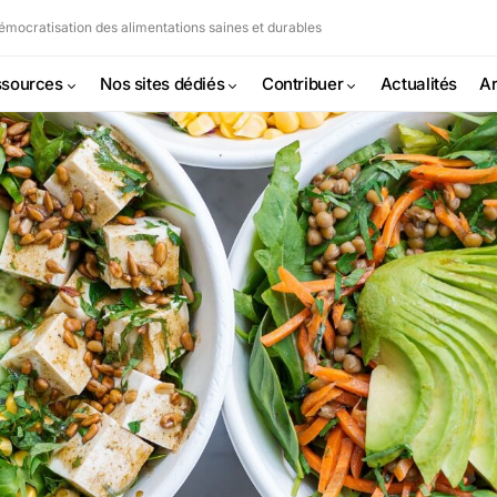
mocratisation des alimentations saines et durables
sources
Nos sites dédiés
Contribuer
Actualités
Ar